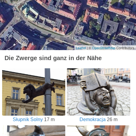
Leaflet
| ©
OpenStreetMap
Contributors
Die Zwerge sind ganz in der Nähe
Słupnik Solny
17 m
Demokracja
26 m