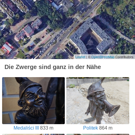
Leaflet
| ©
OpenStreetMap
Contributors
Die Zwerge sind ganz in der Nähe
Medaliści III
833 m
Politek
864 m