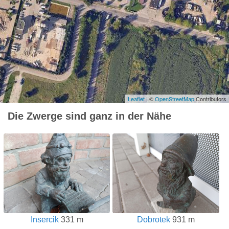
Leaflet
| ©
OpenStreetMap
Contributors
Die Zwerge sind ganz in der Nähe
Insercik
331 m
Dobrotek
931 m