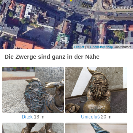
Leaflet
| ©
OpenStreetMap
Contributors
Die Zwerge sind ganz in der Nähe
Ditek
13 m
Unicefuś
20 m