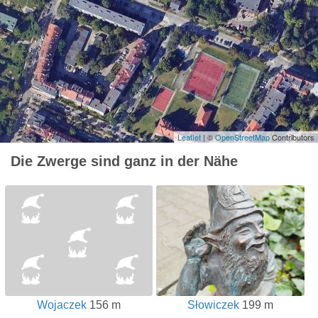
Leaflet
| ©
OpenStreetMap
Contributors
Die Zwerge sind ganz in der Nähe
Wojaczek
156 m
Słowiczek
199 m