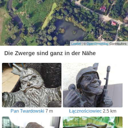
Leaflet
| ©
OpenStreetMap
Contributors
Die Zwerge sind ganz in der Nähe
Pan Twardowski
7 m
Łącznościowiec
2.5 km