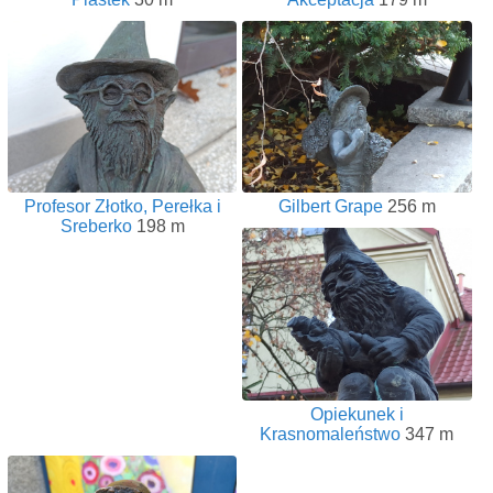
Profesor Złotko, Perełka i
Gilbert Grape
256 m
Sreberko
198 m
Opiekunek i
Krasnomaleństwo
347 m