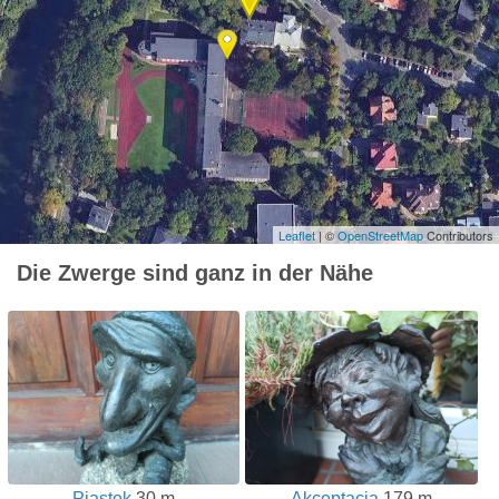
Leaflet
| ©
OpenStreetMap
Contributors
Die Zwerge sind ganz in der Nähe
Lade die
kostenlose App
mit über
1000
Zwergen herunter: Karte, Fotos,
Liste, praktische Navigation! Finde
alle Zwerge in Breslau!
Piastek
30 m
Akceptacja
179 m