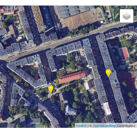
Leaflet
| ©
OpenStreetMap
Contributors