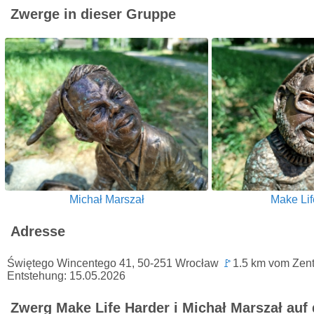
Zwerge in dieser Gruppe
Michał Marszał
Make Lif
Adresse
Świętego Wincentego 41, 50-251 Wrocław
🚩
1.5 km vom Zent
Entstehung: 15.05.2026
Zwerg Make Life Harder i Michał Marszał auf