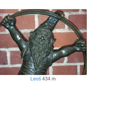
Leoś
434 m