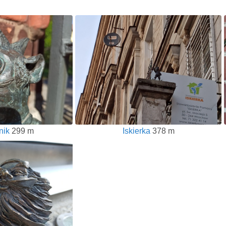
nik
299 m
Iskierka
378 m