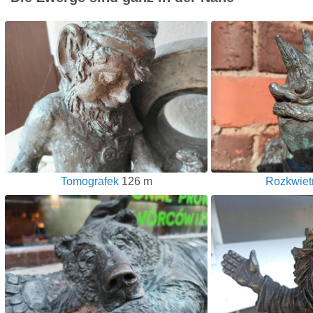
Tomografek
126 m
Rozkwiet