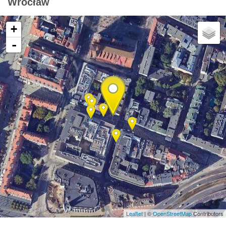
Wrocław
+
-
Leaflet
| ©
OpenStreetMap
Contributors