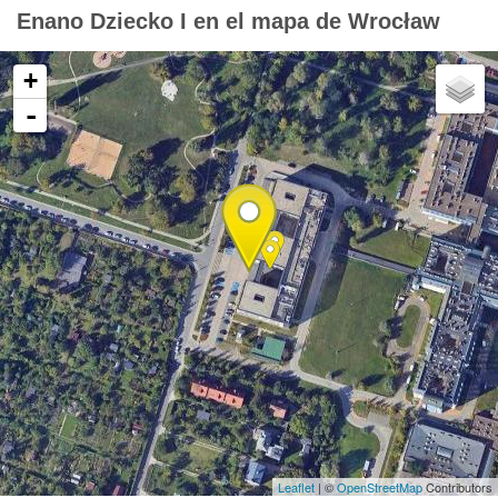
Enano Dziecko I en el mapa de Wrocław
+
-
Leaflet
| ©
OpenStreetMap
Contributors