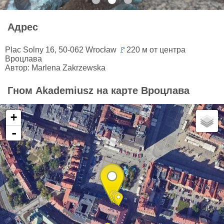
Адрес
Plac Solny 16, 50-062 Wrocław
🚩
220 м от центра
Вроцлава
Автор: Marlena Zakrzewska
Гном Akademiusz на карте Вроцлава
+
-