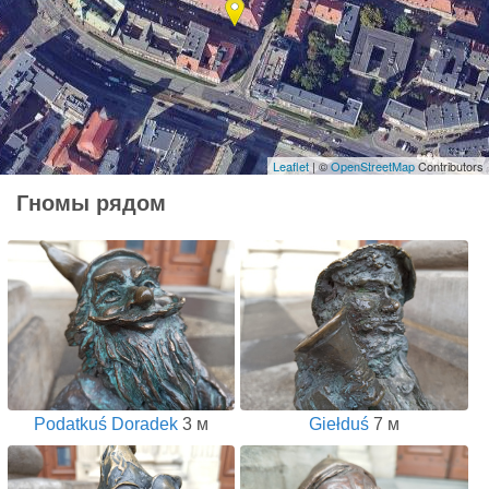
Leaflet
| ©
OpenStreetMap
Contributors
Гномы рядом
Podatkuś Doradek
3 м
Giełduś
7 м