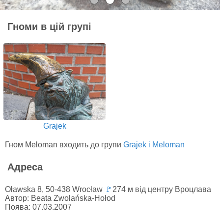
Гноми в цій групі
Grajek
Гном Meloman входить до групи
Grajek i Meloman
Адреса
Oławska 8, 50-438 Wrocław
🚩
274 м від центру Вроцлава
Автор: Beata Zwolańska-Hołod
Поява: 07.03.2007