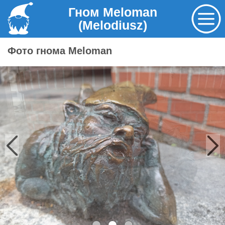
Гном Meloman
(Melodiusz)
Фото гнома Meloman