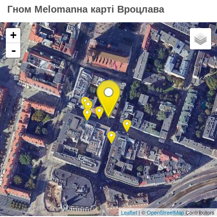
Гном Melomanна карті Вроцлава
+
-
Leaflet
| ©
OpenStreetMap
Contributors