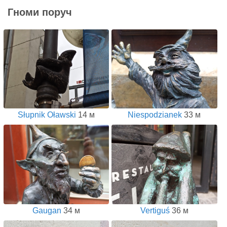
Гноми поруч
Słupnik Oławski
14 м
Niespodzianek
33 м
Gaugan
34 м
Vertiguś
36 м