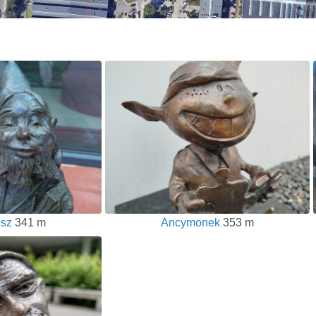
usz
341 m
Ancymonek
353 m