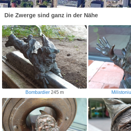
Die Zwerge sind ganz in der Nähe
Bombardier
245 m
Milistoni