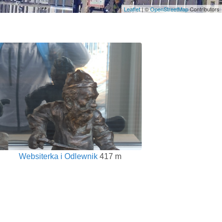
Leaflet
| ©
OpenStreetMap
Contributors
Websiterka i Odlewnik
417 m