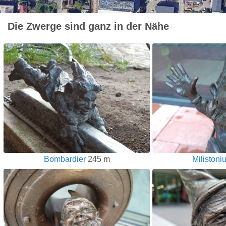
Die Zwerge sind ganz in der Nähe
Bombardier
245 m
Milistoni