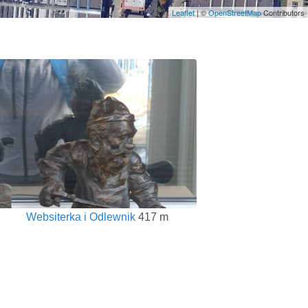
Leaflet
| ©
OpenStreetMap
Contributors
Websiterka i Odlewnik
417 m