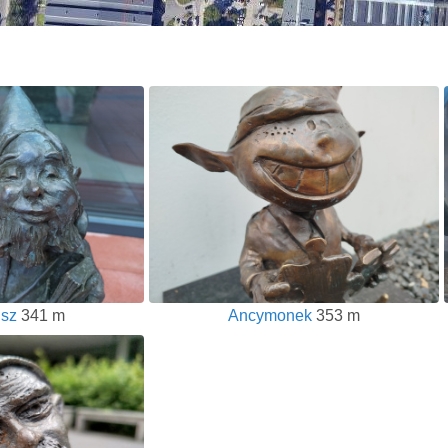
usz
341 m
Ancymonek
353 m