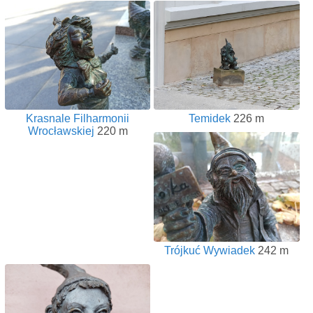
Krasnale Filharmonii
Temidek
226 m
Wrocławskiej
220 m
Trójkuć Wywiadek
242 m