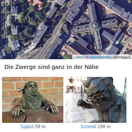
Leaflet
| ©
OpenStreetMap
Contributors
Die Zwerge sind ganz in der Nähe
Sąduś
59 m
Szomol
198 m