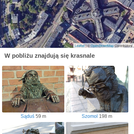
Leaflet
| ©
OpenStreetMap
Contributors
W pobliżu znajdują się krasnale
Sąduś
59 m
Szomol
198 m