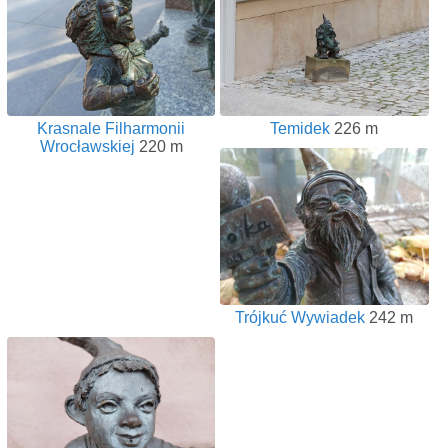
Krasnale Filharmonii
Temidek
226 m
Wrocławskiej
220 m
Trójkuć Wywiadek
242 m