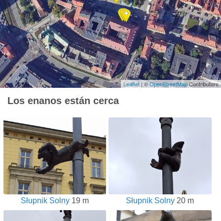
Leaflet
| ©
OpenStreetMap
Contributors
Los enanos están cerca
Słupnik Solny
19 m
Słupnik Solny
20 m