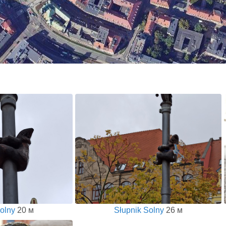
olny
20 м
Słupnik Solny
26 м