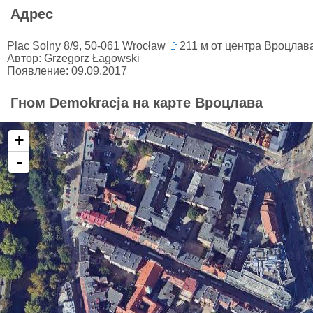
Адрес
Plac Solny 8/9, 50-061 Wrocław
🚩
211 м от центра Вроцлав
Автор: Grzegorz Łagowski
Появление: 09.09.2017
Гном Demokracja на карте Вроцлава
+
-