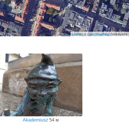
Leaflet
| ©
OpenStreetMap
Contributors
Akademiusz
54 м