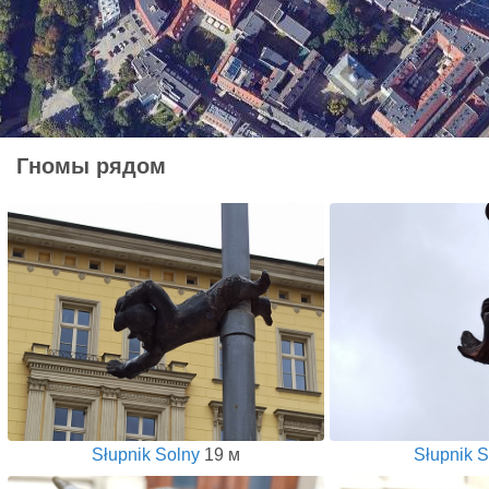
Гномы рядом
Słupnik Solny
19 м
Słupnik S