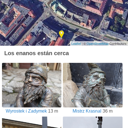
Leaflet
| ©
OpenStreetMap
Contributors
Los enanos están cerca
Wyrostek i Zadymek
13 m
Mistrz Krasnal
36 m