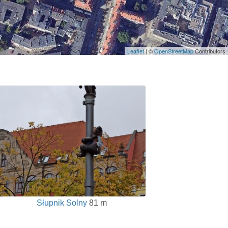
Leaflet
| ©
OpenStreetMap
Contributors
Słupnik Solny
81 m