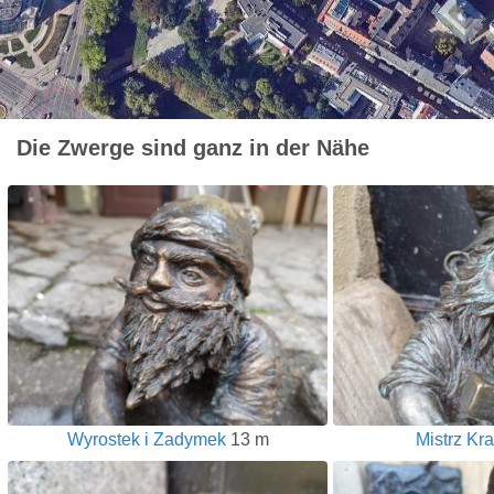
Die Zwerge sind ganz in der Nähe
Wyrostek i Zadymek
13 m
Mistrz Kr