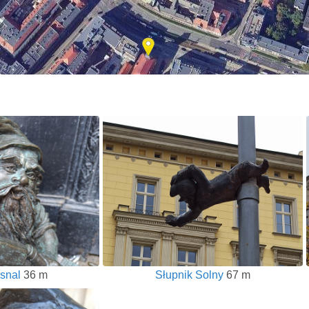
asnal
36 m
Słupnik Solny
67 m