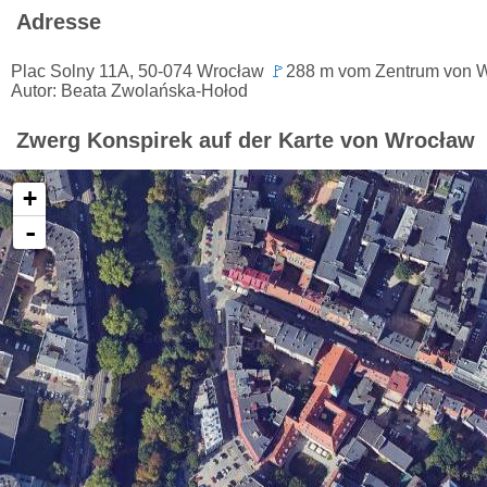
Adresse
Plac Solny 11A, 50-074 Wrocław
🚩
288 m vom Zentrum von W
Autor: Beata Zwolańska-Hołod
Zwerg Konspirek auf der Karte von Wrocław
+
-