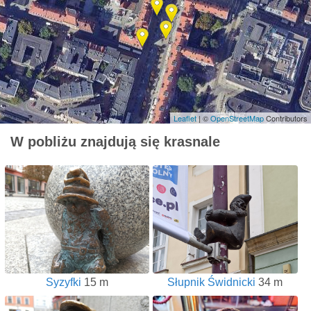
Leaflet
| ©
OpenStreetMap
Contributors
W pobliżu znajdują się krasnale
Syzyfki
15 m
Słupnik Świdnicki
34 m