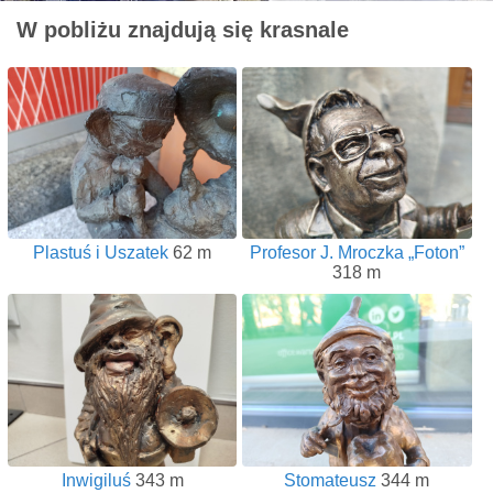
W pobliżu znajdują się krasnale
Plastuś i Uszatek
62 m
Profesor J. Mroczka „Foton”
318 m
Inwigiluś
343 m
Stomateusz
344 m