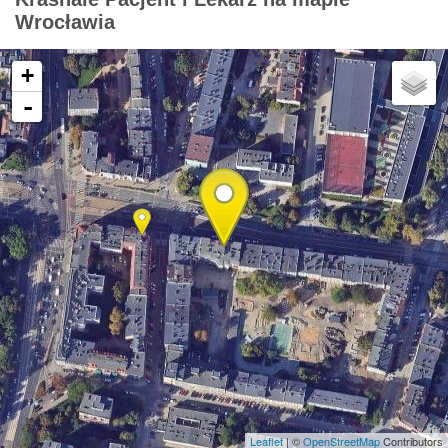
Wrocławia
+
-
Leaflet
| ©
OpenStreetMap
Contributors