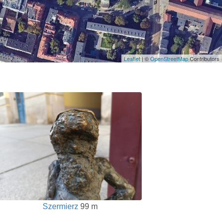
Leaflet
| ©
OpenStreetMap
Contributors
Szermierz
99 m