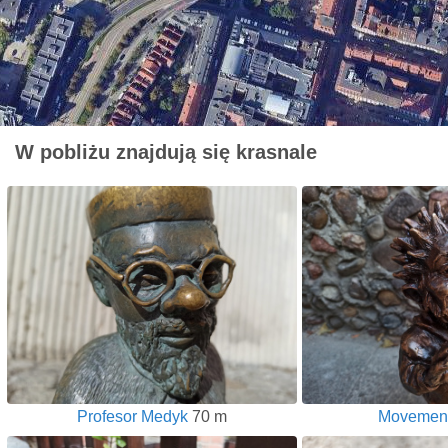
W pobliżu znajdują się krasnale
Profesor Medyk
70 m
Movemen