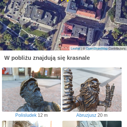
Leaflet
| ©
OpenStreetMap
Contributors
W pobliżu znajdują się krasnale
Polisludek
12 m
Abruzjusz
20 m