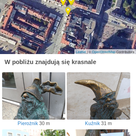
Leaflet
| ©
OpenStreetMap
Contributors
W pobliżu znajdują się krasnale
Pierożnik
30 m
Kuźnik
31 m