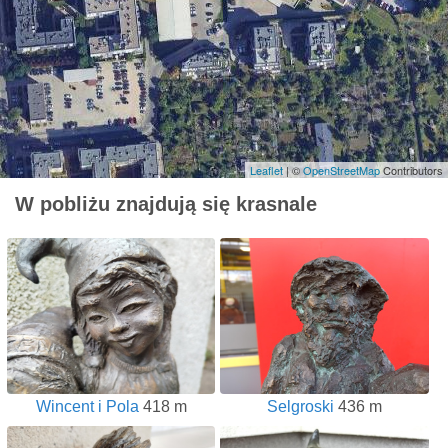
Leaflet
| ©
OpenStreetMap
Contributors
W pobliżu znajdują się krasnale
Wincent i Pola
418 m
Selgroski
436 m