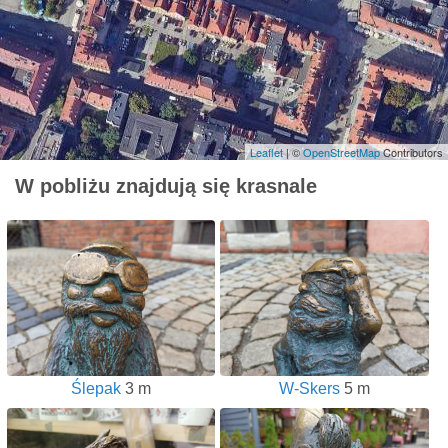
Leaflet
| ©
OpenStreetMap
Contributors
W pobliżu znajdują się krasnale
Ślepak
3 m
W-Skers
5 m