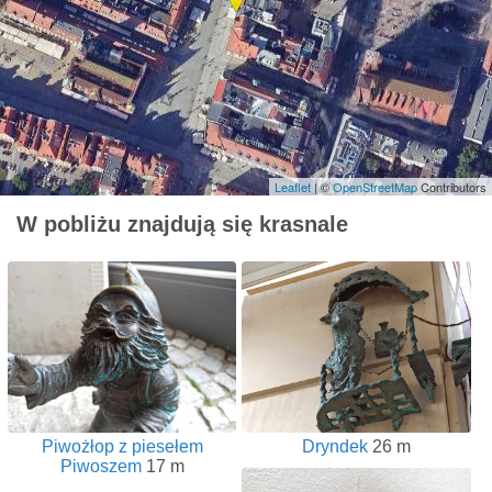
Leaflet
| ©
OpenStreetMap
Contributors
W pobliżu znajdują się krasnale
Piwożłop z piesełem
Dryndek
26 m
Piwoszem
17 m