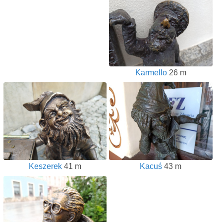
Karmello
26 m
Keszerek
41 m
Kacuś
43 m