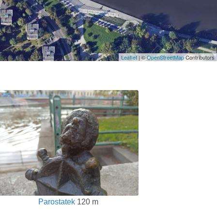
Leaflet
| ©
OpenStreetMap
Contributors
Parostatek
120 m