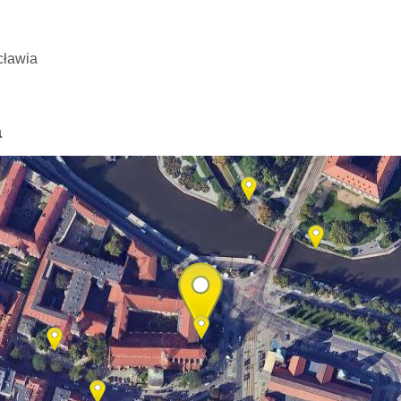
cławia
a