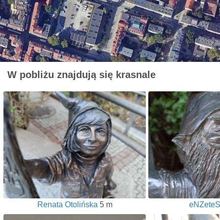
W pobliżu znajdują się krasnale
Renata Otolińska
5 m
eNZeteS