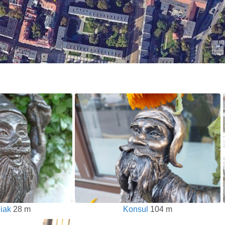
iak
28 m
Konsul
104 m