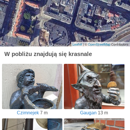
Leaflet
| ©
OpenStreetMap
Contributors
W pobliżu znajdują się krasnale
Czimnejek
7 m
Gaugan
13 m