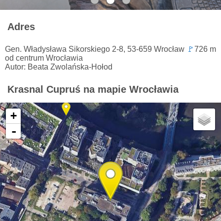
Adres
Gen. Władysława Sikorskiego 2-8, 53-659 Wrocław
🚩
726 m
od centrum Wrocławia
Autor: Beata Zwolańska-Hołod
Krasnal Cupruś na mapie Wrocławia
+
-