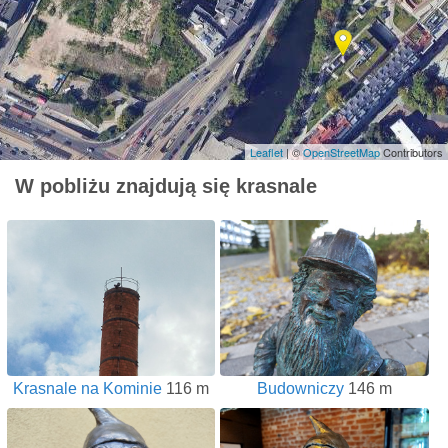
Leaflet
| ©
OpenStreetMap
Contributors
W pobliżu znajdują się krasnale
Krasnale na Kominie
116 m
Budowniczy
146 m