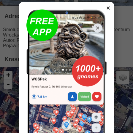
✕
Adres
Smoluchowskiego 23, 50-001 Wrocław
🚩
2.2 km od centrum
Wrocławia
Autor: Ryszard Lech
Pojawienie: 21.09.2023
Krasnal Andrzejki na mapie Wrocławia
+
-