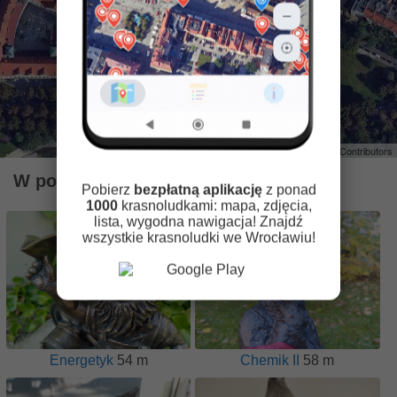
Leaflet
| ©
OpenStreetMap
Contributors
W pobliżu znajdują się krasnale
Pobierz
bezpłatną aplikację
z ponad
1000
krasnoludkami: mapa, zdjęcia,
lista, wygodna nawigacja! Znajdź
wszystkie krasnoludki we Wrocławiu!
Energetyk
54 m
Chemik II
58 m