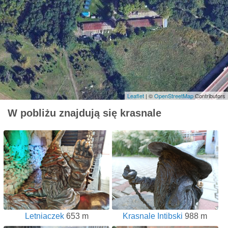
Leaflet
| ©
OpenStreetMap
Contributors
W pobliżu znajdują się krasnale
Letniaczek
653 m
Krasnale Intibski
988 m