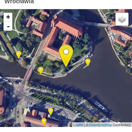
Wrocławia
+
-
Leaflet
| ©
OpenStreetMap
Contributors