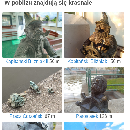
W pobliżu znajdują się krasnale
Kapitański Bliźniak II
56 m
Kapitański Bliźniak I
56 m
Pracz Odrzański
67 m
Parostatek
123 m