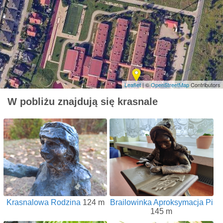
Leaflet
| ©
OpenStreetMap
Contributors
W pobliżu znajdują się krasnale
Krasnalowa Rodzina
124 m
Brailowinka Aproksymacja Pi
145 m