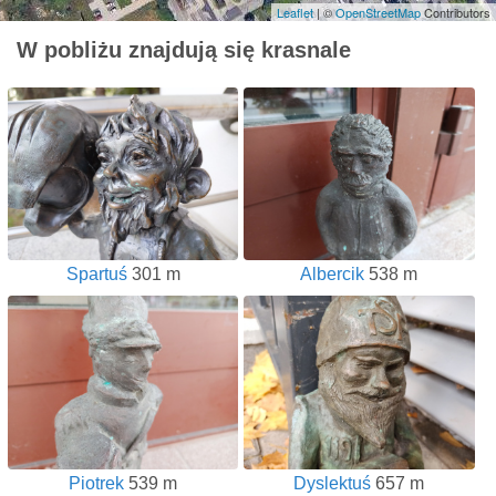
Leaflet
| ©
OpenStreetMap
Contributors
W pobliżu znajdują się krasnale
Spartuś
301 m
Albercik
538 m
Piotrek
539 m
Dyslektuś
657 m