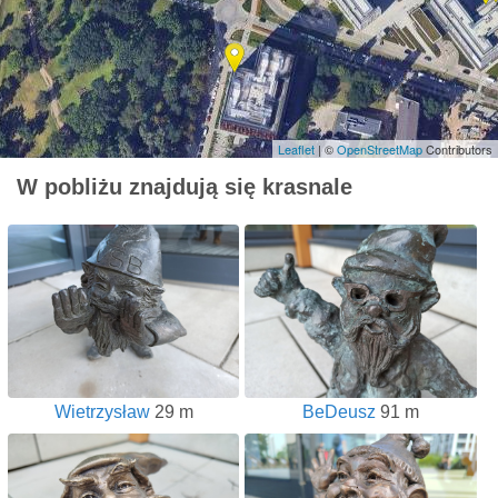
Leaflet
| ©
OpenStreetMap
Contributors
W pobliżu znajdują się krasnale
Wietrzysław
29 m
BeDeusz
91 m