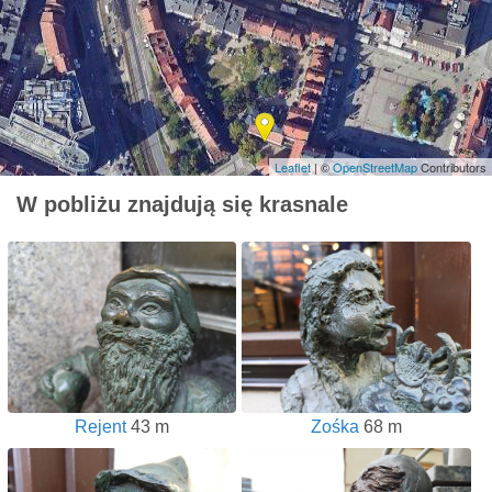
Leaflet
| ©
OpenStreetMap
Contributors
W pobliżu znajdują się krasnale
Rejent
43 m
Zośka
68 m