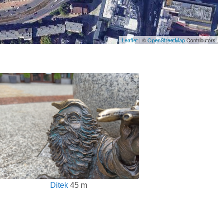
Leaflet
| ©
OpenStreetMap
Contributors
Ditek
45 m