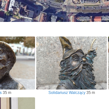
s
35 m
Solidariusz Walczący
35 m