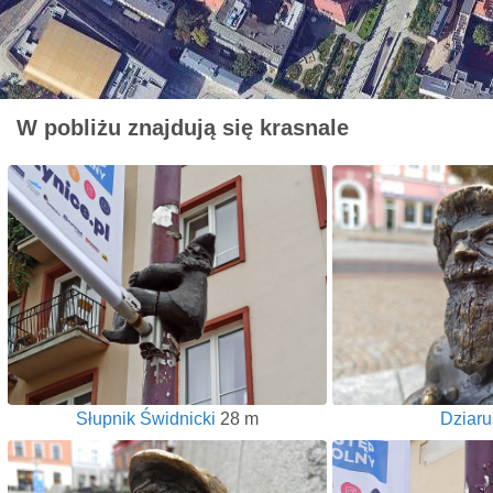
W pobliżu znajdują się krasnale
Słupnik Świdnicki
28 m
Dziaru