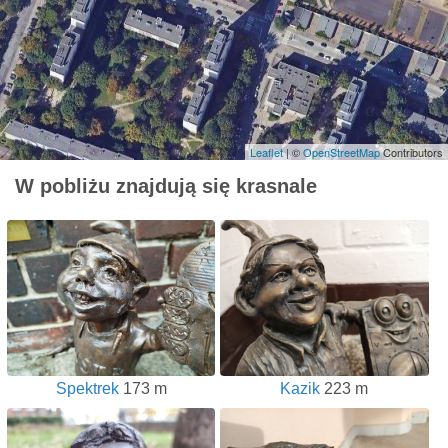
Leaflet
| ©
OpenStreetMap
Contributors
W pobliżu znajdują się krasnale
Spektrek
173 m
Kazik
223 m