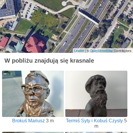
Leaflet
| ©
OpenStreetMap
Contributors
W pobliżu znajdują się krasnale
Brokuś Mariusz
3 m
Termiś Syty i Kobuś Czysty
5
m