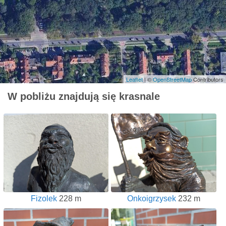
Leaflet
| ©
OpenStreetMap
Contributors
W pobliżu znajdują się krasnale
Fizolek
228 m
Onkoigrzysek
232 m