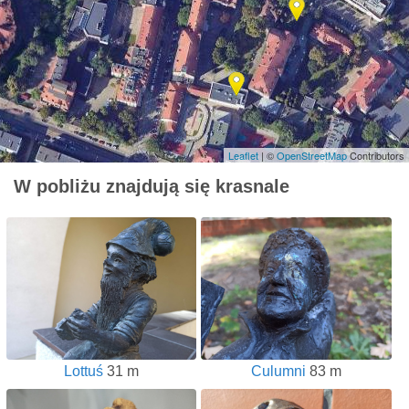
Leaflet
| ©
OpenStreetMap
Contributors
W pobliżu znajdują się krasnale
Lottuś
31 m
Culumni
83 m