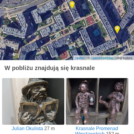
Leaflet
| ©
OpenStreetMap
Contributors
W pobliżu znajdują się krasnale
Julian Okulista
27 m
Krasnale Promenad
Wrocławskich
152 m