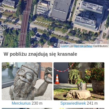
Leaflet
| ©
OpenStreetMap
Contributors
W pobliżu znajdują się krasnale
Merckurius
230 m
Sprawiedliwek
241 m