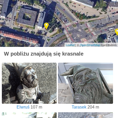
Leaflet
| ©
OpenStreetMap
Contributors
W pobliżu znajdują się krasnale
Elwruś
107 m
Tarasek
204 m