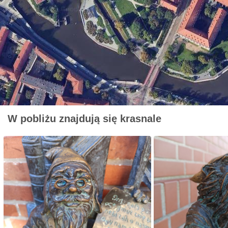
W pobliżu znajdują się krasnale