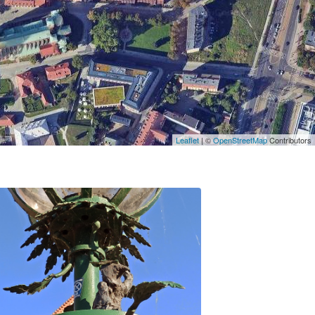
Leaflet
| ©
OpenStreetMap
Contributors