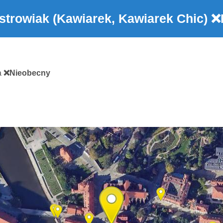
strowiak (Kawiarek, Kawiarek Chic)
❌
a
❌Nieobecny