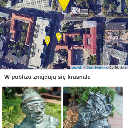
Leaflet
| ©
OpenStreetMap
Contributors
W pobliżu znajdują się krasnale