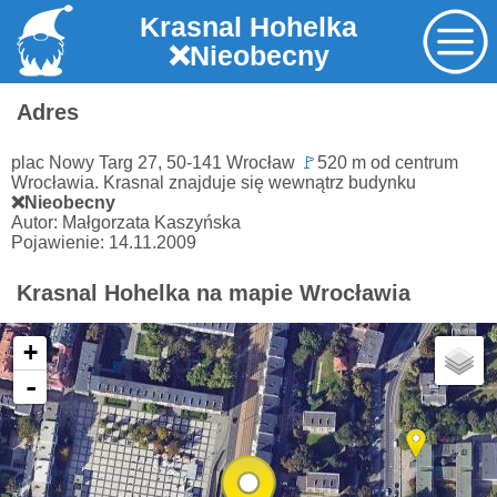
Krasnal Hohelka
❌Nieobecny
Adres
plac Nowy Targ 27, 50-141 Wrocław
🚩
520 m od centrum
Wrocławia. Krasnal znajduje się wewnątrz budynku
❌Nieobecny
Autor: Małgorzata Kaszyńska
Pojawienie: 14.11.2009
Krasnal Hohelka na mapie Wrocławia
+
-