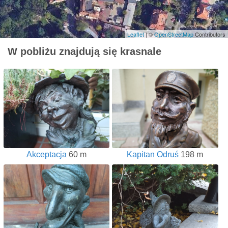
Leaflet
| ©
OpenStreetMap
Contributors
W pobliżu znajdują się krasnale
Akceptacja
60 m
Kapitan Odruś
198 m