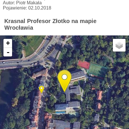
Autor: Piotr Makała
Pojawienie: 02.10.2018
Krasnal Profesor Złotko na mapie
Wrocławia
+
-