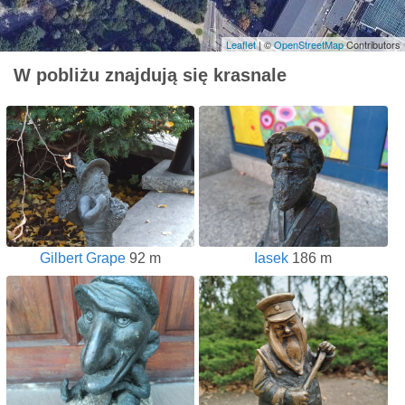
Leaflet
| ©
OpenStreetMap
Contributors
W pobliżu znajdują się krasnale
Gilbert Grape
92 m
Iasek
186 m